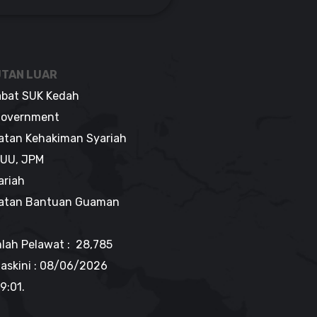
TAN LUAR
abat SUK Kedah
overnment
atan Kehakiman Syariah
UU, JPM
ariah
atan Bantuan Guaman
lah Pelawat : 28,785
askini :
08/06/2026
9:01
.