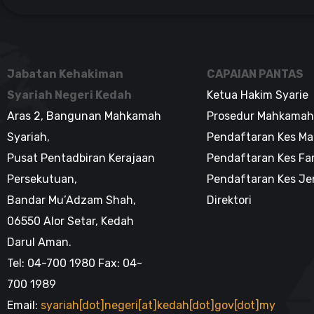
Jabatan Kehakiman
CAPAIAN PANTAS
Syariah Negeri Kedah
Ketua Hakim Syarie
Aras 2, Bangunan Mahkamah
Prosedur Mahkamah
Syariah,
Pendaftaran Kes Ma
Pusat Pentadbiran Kerajaan
Pendaftaran Kes Fa
Persekutuan,
Pendaftaran Kes J
Bandar Mu’Adzam Shah,
Direktori
06550 Alor Setar, Kedah
Darul Aman.
Tel: 04-700 1980 Fax: 04-
700 1989
Email:
syariah[dot]negeri[at]kedah[dot]gov[dot]my