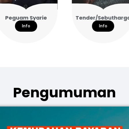
Tender/Sebutharga
Perkhidmatan Ata
Talian
Info
Info
Pengumuman