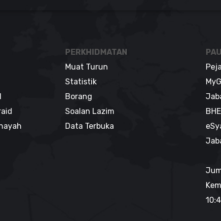
PERKHIDMATAN
PAU
Muat Turun
Pej
Statistik
MyG
l
Borang
Jab
raid
Soalan Lazim
BHE
enayah
Data Terbuka
eSy
Jab
Jum
Kem
10:4