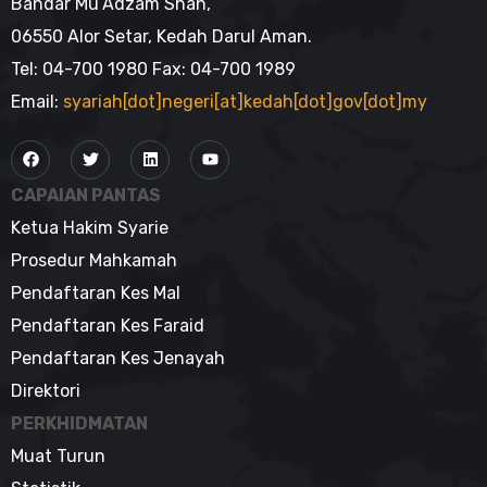
Bandar Mu’Adzam Shah,
06550 Alor Setar, Kedah Darul Aman.
Tel: 04-700 1980 Fax: 04-700 1989
Email:
syariah[dot]negeri[at]kedah[dot]gov[dot]my
CAPAIAN PANTAS
Ketua Hakim Syarie
Prosedur Mahkamah
Pendaftaran Kes Mal
Pendaftaran Kes Faraid
Pendaftaran Kes Jenayah
Direktori
PERKHIDMATAN
Muat Turun