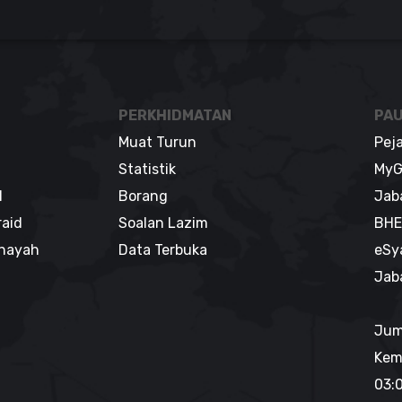
PERKHIDMATAN
PAU
Muat Turun
Pej
Statistik
MyG
l
Borang
Jab
raid
Soalan Lazim
BHE
enayah
Data Terbuka
eSy
Jab
Jum
Kem
03: