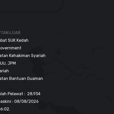
TAN LUAR
abat SUK Kedah
overnment
atan Kehakiman Syariah
UU, JPM
ariah
atan Bantuan Guaman
lah Pelawat : 28,934
askini :
08/08/2026
06:02
.