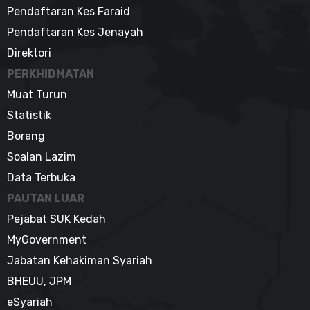
Pengendorsan
Pendaftaran Kes Faraid
Arahan Amalan.
Pendaftaran Kes Jenayah
PAUTAN
MUAT TURUN
Direktori
DOKUMEN
PERKHIDMATAN
Muat Turun
TAJUK
ARAHAN AMALAN
NO. 9 TAHUN 2018
Statistik
Kehadiran Wakil
Dan BUkan Ahli
Borang
Dalam Mesyuarat
Soalan Lazim
Jawatankuasa
Induk Arahan
Data Terbuka
Amalan Mahkamah
Syariah.
PAUTAN LUAR
Pejabat SUK Kedah
PAUTAN
MUAT TURUN
DOKUMEN
MyGovernment
Jabatan Kehakiman Syariah
TAJUK
ARAHAN AMALAN
BHEUU, JPM
NO. 10 TAHUN 2018
eSyariah
Etika Dan Peratuan