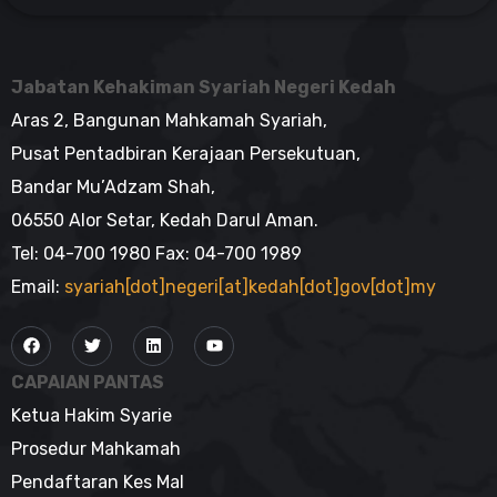
Permohonan
Semakan Bagi Kes
Yang Telah
Diputuskan
Jabatan Kehakiman Syariah Negeri Kedah
Aras 2, Bangunan Mahkamah Syariah,
PAUTAN
MUAT TURUN
DOKUMEN
Pusat Pentadbiran Kerajaan Persekutuan,
Bandar Mu’Adzam Shah,
TAJUK
ARAHAN AMALAN
06550 Alor Setar, Kedah Darul Aman.
NO. 7 TAHUN 2018
pengurusan
Tel: 04-700 1980 Fax: 04-700 1989
Digital/Elektronik Di
Email:
syariah[dot]negeri[at]kedah[dot]gov[dot]my
Mahmakah Syariah.
PAUTAN
MUAT TURUN
DOKUMEN
CAPAIAN PANTAS
Ketua Hakim Syarie
TAJUK
ARAHAN AMALAN
NO. 8 TAHUN 2018
Prosedur Mahkamah
Tatacara
Penerimaan dan
Pendaftaran Kes Mal