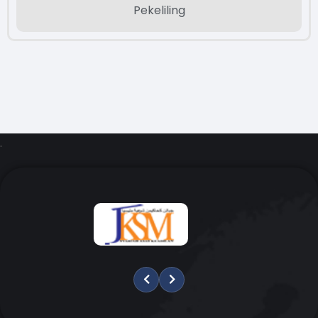
Penjara
Pekeliling
PAUTAN
MUAT TURUN
DOKUMEN
TAJUK
ARAHAN AMALAN
NO. 5 TAHUN 2018
Tatacara
Penolakkan/Pembatalan
.
Kes Rayuan mal
Yang Tidak menikut
Aturan.
PAUTAN
MUAT TURUN
DOKUMEN
TAJUK
ARAHAN AMALAN
NO. 6 TAHUN 2018
Pemakluman
Keputusan/Perintah
Bagi Kes-Kes
Rayuan dan