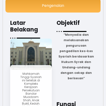
Pengenalan
Latar
Objektif
Belakang
“Menyedia dan
melaksanakan
pengurusan
pengadilan kes-kes
Syariah berdasarkan
Hukum Syrak dan
Undang-undang
dengan cekap dan
Mahkamah
Tinggi Syariah
berkesan”
ini terletak di
Kompleks
Kerajaan
Persekutuan
Bandar
Muadzam
Shah, Anak
Fungsi
Bukit, Kedah.