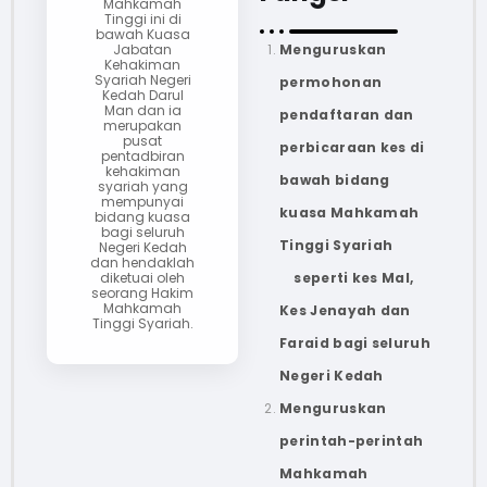
Mahkamah
Tinggi ini di
bawah Kuasa
Menguruskan
Jabatan
Kehakiman
Syariah Negeri
permohonan
Kedah Darul
Man dan ia
pendaftaran dan
merupakan
pusat
perbicaraan kes di
pentadbiran
kehakiman
bawah bidang
syariah yang
mempunyai
kuasa Mahkamah
bidang kuasa
bagi seluruh
Tinggi Syariah
Negeri Kedah
dan hendaklah
seperti kes Mal,
diketuai oleh
seorang Hakim
Mahkamah
Kes Jenayah dan
Tinggi Syariah.
Faraid bagi seluruh
Negeri Kedah
Menguruskan
perintah-perintah
Mahkamah