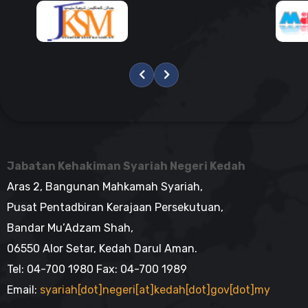
Jabatan Kehakiman Syariah Negeri Kedah
Aras 2, Bangunan Mahkamah Syariah,
Pusat Pentadbiran Kerajaan Persekutuan,
Bandar Mu’Adzam Shah,
06550 Alor Setar, Kedah Darul Aman.
Tel: 04-700 1980 Fax: 04-700 1989
Email:
syariah[dot]negeri[at]kedah[dot]gov[dot]my