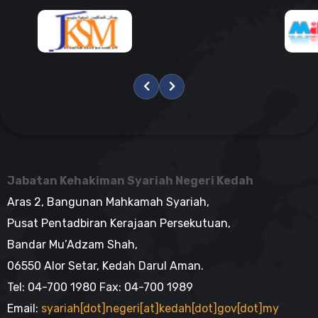
Jabatan Kehakiman Syariah Negeri Kedah
Aras 2, Bangunan Mahkamah Syariah,
Pusat Pentadbiran Kerajaan Persekutuan,
Bandar Mu’Adzam Shah,
06550 Alor Setar, Kedah Darul Aman.
Tel: 04-700 1980 Fax: 04-700 1989
Email:
syariah[dot]negeri[at]kedah[dot]gov[dot]my