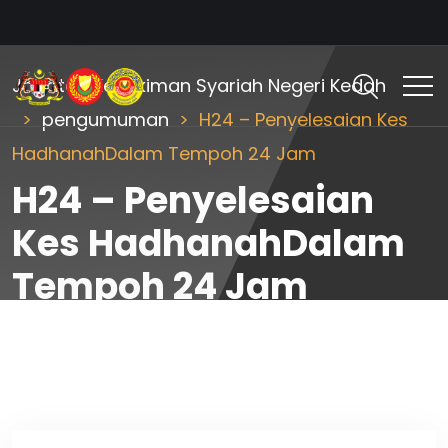
Jabatan Kehakiman Syariah Negeri Kedah
pengumuman
H24 – Penyelesaian Kes
HadhanahDalam Tempoh 24 Jam
H24 – Penyelesaian
Kes HadhanahDalam
Tempoh 24 Jam