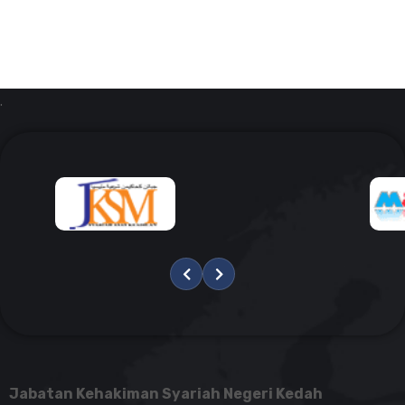
.
Jabatan Kehakiman Syariah Negeri Kedah