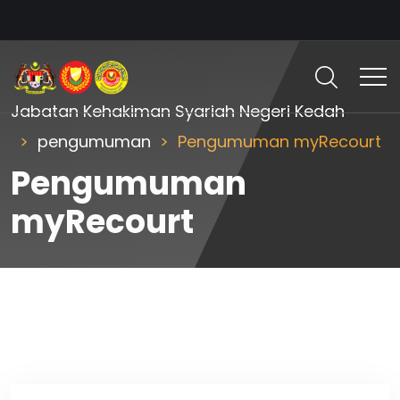
Jabatan Kehakiman Syariah Negeri Kedah
pengumuman
Pengumuman myRecourt
Pengumuman
myRecourt