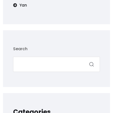
Yan
Search
Categories